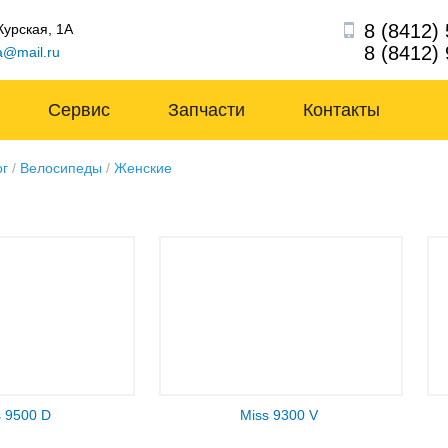
8 (8412)
 Курская, 1А
8 (8412)
a@mail.ru
Сервис
Запчасти
Контакты
ог
/
Велосипеды
/
Женские
s 9500 D
Miss 9300 V